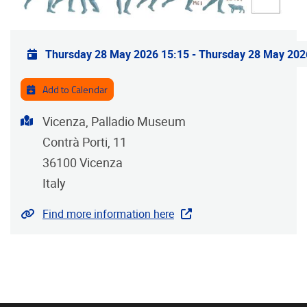
Practical info
Thursday 28 May 2026 15:15
-
Thursday 28 May 202
Add to Calendar
Address
Vicenza, Palladio Museum
Contrà Porti, 11
36100
Vicenza
Italy
Website
Find more information here