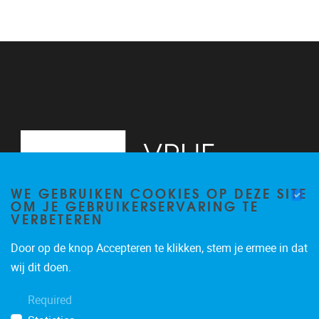
WE GEBRUIKEN COOKIES OP DEZE SITE
OM JE GEBRUIKERSERVARING TE
VERBETEREN
Door op de knop Accepteren te klikken, stem je ermee in dat
Pleinlaan 2
1050
Brussel
wij dit doen.
02/629.20.10
Required
mail@vub.be