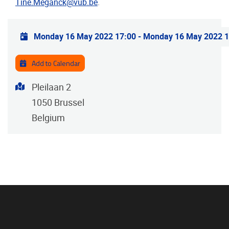
Tine.Meganck@vub.be
.
Practical info
Monday 16 May 2022 17:00
-
Monday 16 May 2022 1
Add to Calendar
Address
Pleilaan 2
1050
Brussel
Belgium